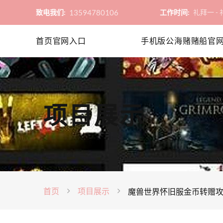
13594780106
致电我们:
工作时间:
礼拜一 - 礼
首页官网入口
手机版公海赌赌船官
项目展示
首页
项目展示
魔兽世界怀旧服金币转赠